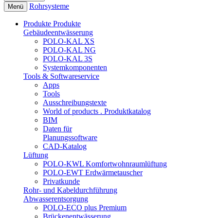
Rohrsysteme
Menü
Produkte
Produkte
Gebäudeentwässerung
POLO-KAL XS
POLO-KAL NG
POLO-KAL 3S
Systemkomponenten
Tools & Softwareservice
Apps
Tools
Ausschreibungstexte
World of products . Produktkatalog
BIM
Daten für
Planungssoftware
CAD-Katalog
Lüftung
POLO-KWL Komfortwohnraumlüftung
POLO-EWT Erdwärmetauscher
Privatkunde
Rohr- und Kabeldurchführung
Abwasserentsorgung
POLO-ECO plus Premium
Brückenentwässerung