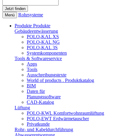
Rohrsysteme
Menü
Produkte
Produkte
Gebäudeentwässerung
POLO-KAL XS
POLO-KAL NG
POLO-KAL 3S
Systemkomponenten
Tools & Softwareservice
Apps
Tools
Ausschreibungstexte
World of products . Produktkatalog
BIM
Daten für
Planungssoftware
CAD-Katalog
Lüftung
POLO-KWL Komfortwohnraumlüftung
POLO-EWT Erdwärmetauscher
Privatkunde
Rohr- und Kabeldurchführung
Abwasserentsorgung