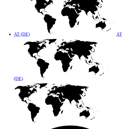
AT (DE)
AT
(DE)