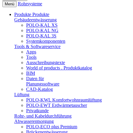
Rohrsysteme
Menü
Produkte
Produkte
Gebäudeentwässerung
POLO-KAL XS
POLO-KAL NG
POLO-KAL 3S
Systemkomponenten
Tools & Softwareservice
Apps
Tools
Ausschreibungstexte
World of products . Produktkatalog
BIM
Daten für
Planungssoftware
CAD-Katalog
Lüftung
POLO-KWL Komfortwohnraumlüftung
POLO-EWT Erdwärmetauscher
Privatkunde
Rohr- und Kabeldurchführung
Abwasserentsorgung
POLO-ECO plus Premium
Brückenentwässerung