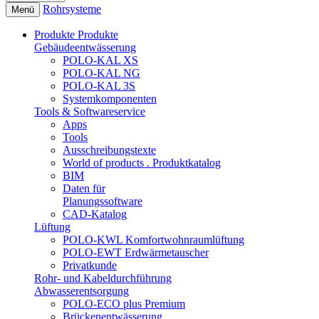
Rohrsysteme
Menü
Produkte
Produkte
Gebäudeentwässerung
POLO-KAL XS
POLO-KAL NG
POLO-KAL 3S
Systemkomponenten
Tools & Softwareservice
Apps
Tools
Ausschreibungstexte
World of products . Produktkatalog
BIM
Daten für
Planungssoftware
CAD-Katalog
Lüftung
POLO-KWL Komfortwohnraumlüftung
POLO-EWT Erdwärmetauscher
Privatkunde
Rohr- und Kabeldurchführung
Abwasserentsorgung
POLO-ECO plus Premium
Brückenentwässerung