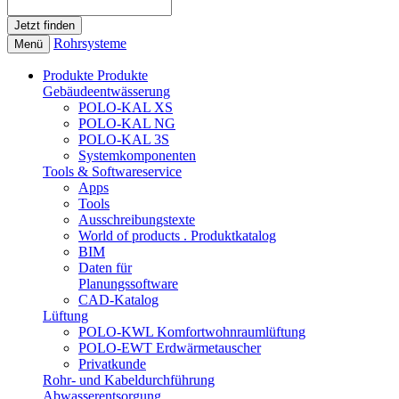
Rohrsysteme
Menü
Produkte
Produkte
Gebäudeentwässerung
POLO-KAL XS
POLO-KAL NG
POLO-KAL 3S
Systemkomponenten
Tools & Softwareservice
Apps
Tools
Ausschreibungstexte
World of products . Produktkatalog
BIM
Daten für
Planungssoftware
CAD-Katalog
Lüftung
POLO-KWL Komfortwohnraumlüftung
POLO-EWT Erdwärmetauscher
Privatkunde
Rohr- und Kabeldurchführung
Abwasserentsorgung