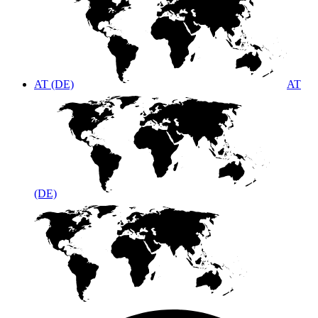
AT (DE)
AT
(DE)