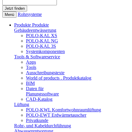
Rohrsysteme
Menü
Produkte
Produkte
Gebäudeentwässerung
POLO-KAL XS
POLO-KAL NG
POLO-KAL 3S
Systemkomponenten
Tools & Softwareservice
Apps
Tools
Ausschreibungstexte
World of products . Produktkatalog
BIM
Daten für
Planungssoftware
CAD-Katalog
Lüftung
POLO-KWL Komfortwohnraumlüftung
POLO-EWT Erdwärmetauscher
Privatkunde
Rohr- und Kabeldurchführung
Abwasserentsorgung