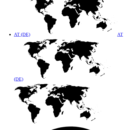
AT (DE)
AT
(DE)