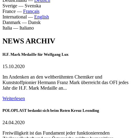
Deutschland
—
Deutsch
Sverige
—
Svenska
France
—
Français
International
—
English
Danmark
—
Dansk
Italia
—
Italiano
NEWS ARCHIV
H.F. Mark Medaille für Wolfgang Lux
15.10.2020
Im Andenken an den weltberühmten Chemiker und
Kunststoffpionier Hermann Franz Mark überreicht das OFI jedes
Jahr die H.F. Mark Medaille an...
Weiterlesen
POLOPLAST bedankt sich beim Roten Kreuz Leonding
24.04.2020
Freiwilligkeit ist das Fundament jeder funktionierenden