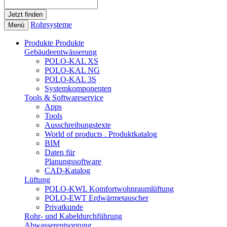
Rohrsysteme
Menü
Produkte
Produkte
Gebäudeentwässerung
POLO-KAL XS
POLO-KAL NG
POLO-KAL 3S
Systemkomponenten
Tools & Softwareservice
Apps
Tools
Ausschreibungstexte
World of products . Produktkatalog
BIM
Daten für
Planungssoftware
CAD-Katalog
Lüftung
POLO-KWL Komfortwohnraumlüftung
POLO-EWT Erdwärmetauscher
Privatkunde
Rohr- und Kabeldurchführung
Abwasserentsorgung