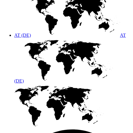
AT (DE)
AT
(DE)