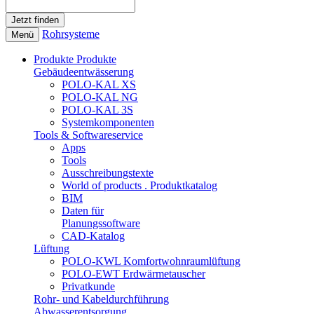
Rohrsysteme
Menü
Produkte
Produkte
Gebäudeentwässerung
POLO-KAL XS
POLO-KAL NG
POLO-KAL 3S
Systemkomponenten
Tools & Softwareservice
Apps
Tools
Ausschreibungstexte
World of products . Produktkatalog
BIM
Daten für
Planungssoftware
CAD-Katalog
Lüftung
POLO-KWL Komfortwohnraumlüftung
POLO-EWT Erdwärmetauscher
Privatkunde
Rohr- und Kabeldurchführung
Abwasserentsorgung