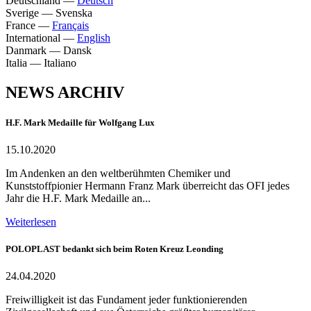
Deutschland
—
Deutsch
Sverige
—
Svenska
France
—
Français
International
—
English
Danmark
—
Dansk
Italia
—
Italiano
NEWS ARCHIV
H.F. Mark Medaille für Wolfgang Lux
15.10.2020
Im Andenken an den weltberühmten Chemiker und
Kunststoffpionier Hermann Franz Mark überreicht das OFI jedes
Jahr die H.F. Mark Medaille an...
Weiterlesen
POLOPLAST bedankt sich beim Roten Kreuz Leonding
24.04.2020
Freiwilligkeit ist das Fundament jeder funktionierenden