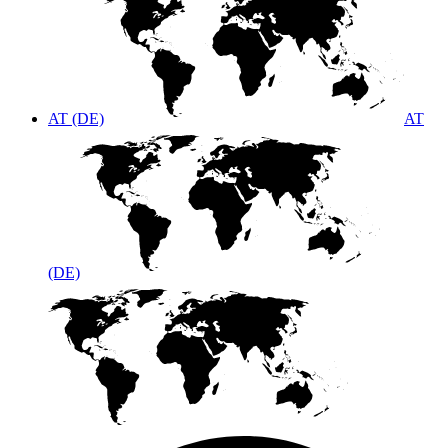
AT (DE)
AT
(DE)