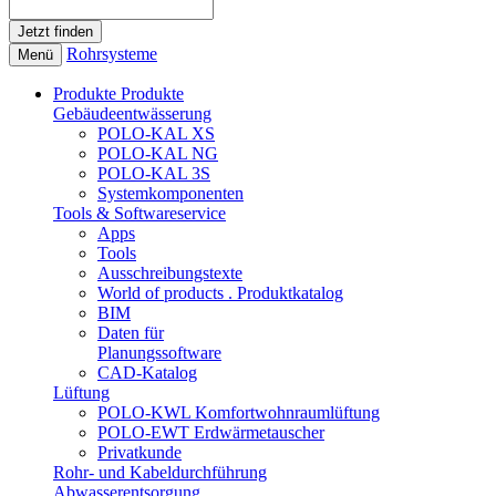
Rohrsysteme
Menü
Produkte
Produkte
Gebäudeentwässerung
POLO-KAL XS
POLO-KAL NG
POLO-KAL 3S
Systemkomponenten
Tools & Softwareservice
Apps
Tools
Ausschreibungstexte
World of products . Produktkatalog
BIM
Daten für
Planungssoftware
CAD-Katalog
Lüftung
POLO-KWL Komfortwohnraumlüftung
POLO-EWT Erdwärmetauscher
Privatkunde
Rohr- und Kabeldurchführung
Abwasserentsorgung