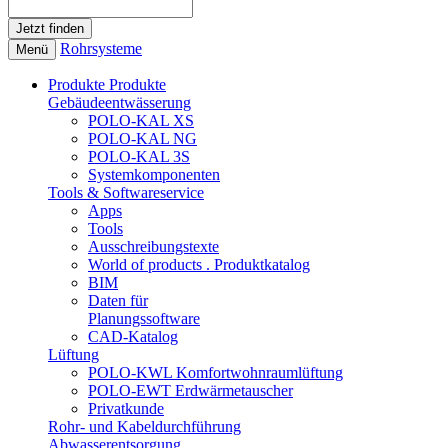
Rohrsysteme
Menü
Produkte
Produkte
Gebäudeentwässerung
POLO-KAL XS
POLO-KAL NG
POLO-KAL 3S
Systemkomponenten
Tools & Softwareservice
Apps
Tools
Ausschreibungstexte
World of products . Produktkatalog
BIM
Daten für
Planungssoftware
CAD-Katalog
Lüftung
POLO-KWL Komfortwohnraumlüftung
POLO-EWT Erdwärmetauscher
Privatkunde
Rohr- und Kabeldurchführung
Abwasserentsorgung