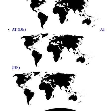
AT (DE)
AT
(DE)