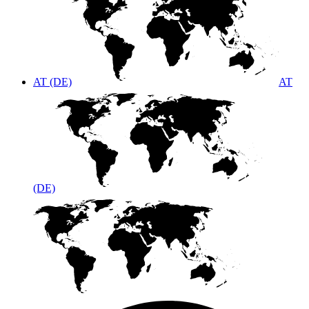
AT (DE)
AT
(DE)