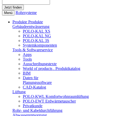
Rohrsysteme
Menü
Produkte
Produkte
Gebäudeentwässerung
POLO-KAL XS
POLO-KAL NG
POLO-KAL 3S
Systemkomponenten
Tools & Softwareservice
Apps
Tools
Ausschreibungstexte
World of products . Produktkatalog
BIM
Daten für
Planungssoftware
CAD-Katalog
Lüftung
POLO-KWL Komfortwohnraumlüftung
POLO-EWT Erdwärmetauscher
Privatkunde
Rohr- und Kabeldurchführung
Abwasserentsorgung