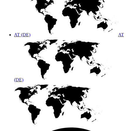
AT (DE)
AT
(DE)