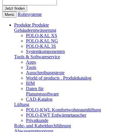
Rohrsysteme
Menü
Produkte
Produkte
Gebäudeentwässerung
POLO-KAL XS
POLO-KAL NG
POLO-KAL 3S
Systemkomponenten
Tools & Softwareservice
Apps
Tools
Ausschreibungstexte
World of products . Produktkatalog
BIM
Daten für
Planungssoftware
CAD-Katalog
Lüftung
POLO-KWL Komfortwohnraumlüftung
POLO-EWT Erdwärmetauscher
Privatkunde
Rohr- und Kabeldurchführung
Abwasserentsorgung