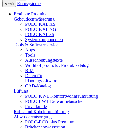
Rohrsysteme
Menü
Produkte
Produkte
Gebäudeentwässerung
POLO-KAL XS
POLO-KAL NG
POLO-KAL 3S
Systemkomponenten
Tools & Softwareservice
Apps
Tools
Ausschreibungstexte
World of products . Produktkatalog
BIM
Daten für
Planungssoftware
CAD-Katalog
Lüftung
POLO-KWL Komfortwohnraumlüftung
POLO-EWT Erdwärmetauscher
Privatkunde
Rohr- und Kabeldurchführung
Abwasserentsorgung
POLO-ECO plus Premium
Brückenentwässerung