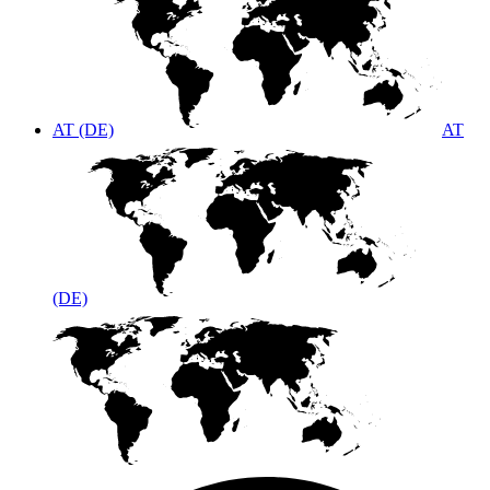
AT (DE)
AT
(DE)