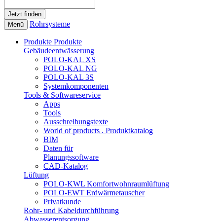
Rohrsysteme
Menü
Produkte
Produkte
Gebäudeentwässerung
POLO-KAL XS
POLO-KAL NG
POLO-KAL 3S
Systemkomponenten
Tools & Softwareservice
Apps
Tools
Ausschreibungstexte
World of products . Produktkatalog
BIM
Daten für
Planungssoftware
CAD-Katalog
Lüftung
POLO-KWL Komfortwohnraumlüftung
POLO-EWT Erdwärmetauscher
Privatkunde
Rohr- und Kabeldurchführung
Abwasserentsorgung