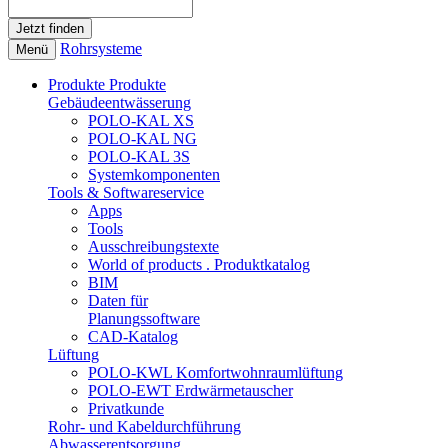
Rohrsysteme
Menü
Produkte
Produkte
Gebäudeentwässerung
POLO-KAL XS
POLO-KAL NG
POLO-KAL 3S
Systemkomponenten
Tools & Softwareservice
Apps
Tools
Ausschreibungstexte
World of products . Produktkatalog
BIM
Daten für
Planungssoftware
CAD-Katalog
Lüftung
POLO-KWL Komfortwohnraumlüftung
POLO-EWT Erdwärmetauscher
Privatkunde
Rohr- und Kabeldurchführung
Abwasserentsorgung