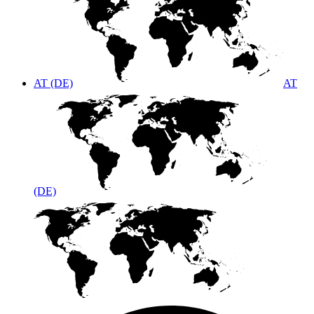
AT (DE)
AT
(DE)