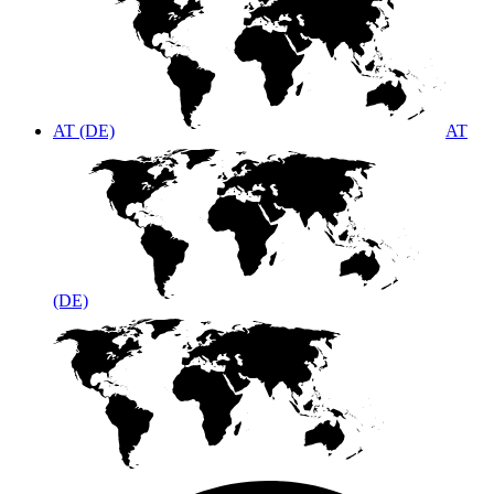
AT (DE)
AT
(DE)