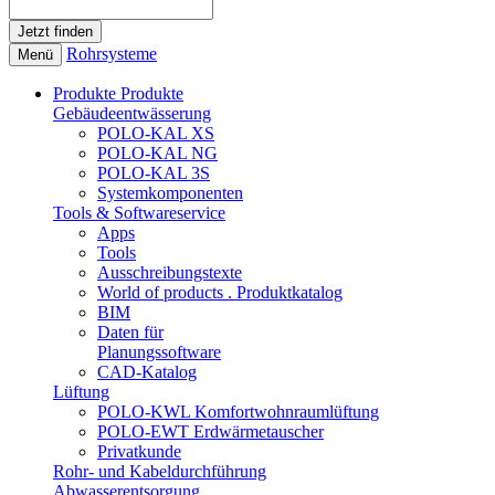
Rohrsysteme
Menü
Produkte
Produkte
Gebäudeentwässerung
POLO-KAL XS
POLO-KAL NG
POLO-KAL 3S
Systemkomponenten
Tools & Softwareservice
Apps
Tools
Ausschreibungstexte
World of products . Produktkatalog
BIM
Daten für
Planungssoftware
CAD-Katalog
Lüftung
POLO-KWL Komfortwohnraumlüftung
POLO-EWT Erdwärmetauscher
Privatkunde
Rohr- und Kabeldurchführung
Abwasserentsorgung