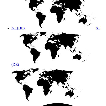
AT (DE)
AT
(DE)