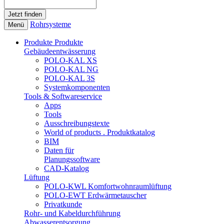
Rohrsysteme
Menü
Produkte
Produkte
Gebäudeentwässerung
POLO-KAL XS
POLO-KAL NG
POLO-KAL 3S
Systemkomponenten
Tools & Softwareservice
Apps
Tools
Ausschreibungstexte
World of products . Produktkatalog
BIM
Daten für
Planungssoftware
CAD-Katalog
Lüftung
POLO-KWL Komfortwohnraumlüftung
POLO-EWT Erdwärmetauscher
Privatkunde
Rohr- und Kabeldurchführung
Abwasserentsorgung