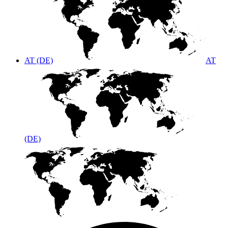
AT (DE)
AT
(DE)