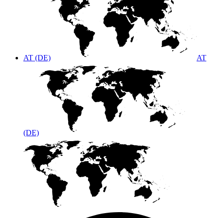
AT (DE)
AT
(DE)