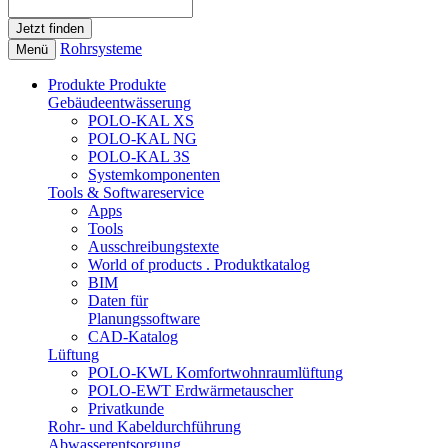
Rohrsysteme
Menü
Produkte
Produkte
Gebäudeentwässerung
POLO-KAL XS
POLO-KAL NG
POLO-KAL 3S
Systemkomponenten
Tools & Softwareservice
Apps
Tools
Ausschreibungstexte
World of products . Produktkatalog
BIM
Daten für
Planungssoftware
CAD-Katalog
Lüftung
POLO-KWL Komfortwohnraumlüftung
POLO-EWT Erdwärmetauscher
Privatkunde
Rohr- und Kabeldurchführung
Abwasserentsorgung