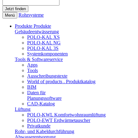
Rohrsysteme
Menü
Produkte
Produkte
Gebäudeentwässerung
POLO-KAL XS
POLO-KAL NG
POLO-KAL 3S
Systemkomponenten
Tools & Softwareservice
Apps
Tools
Ausschreibungstexte
World of products . Produktkatalog
BIM
Daten für
Planungssoftware
CAD-Katalog
Lüftung
POLO-KWL Komfortwohnraumlüftung
POLO-EWT Erdwärmetauscher
Privatkunde
Rohr- und Kabeldurchführung
Abwasserentsorgung