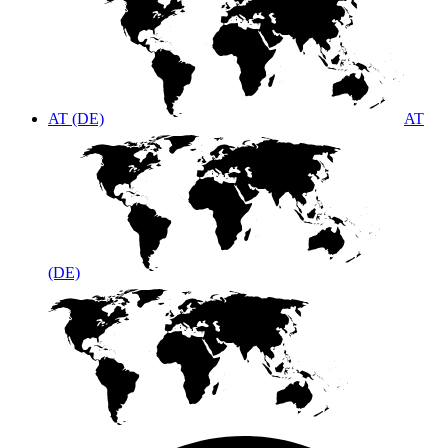
AT (DE)
AT
(DE)