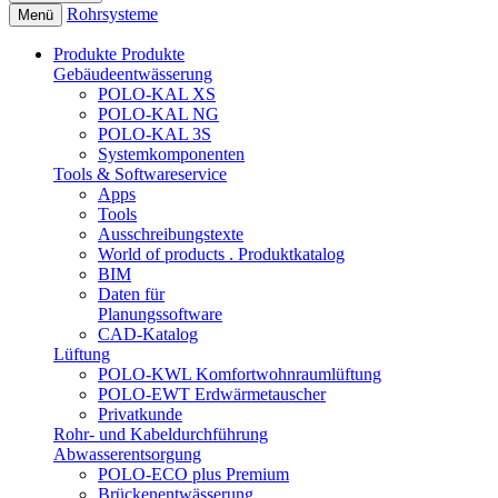
Rohrsysteme
Menü
Produkte
Produkte
Gebäudeentwässerung
POLO-KAL XS
POLO-KAL NG
POLO-KAL 3S
Systemkomponenten
Tools & Softwareservice
Apps
Tools
Ausschreibungstexte
World of products . Produktkatalog
BIM
Daten für
Planungssoftware
CAD-Katalog
Lüftung
POLO-KWL Komfortwohnraumlüftung
POLO-EWT Erdwärmetauscher
Privatkunde
Rohr- und Kabeldurchführung
Abwasserentsorgung
POLO-ECO plus Premium
Brückenentwässerung