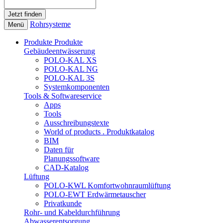
Rohrsysteme
Menü
Produkte
Produkte
Gebäudeentwässerung
POLO-KAL XS
POLO-KAL NG
POLO-KAL 3S
Systemkomponenten
Tools & Softwareservice
Apps
Tools
Ausschreibungstexte
World of products . Produktkatalog
BIM
Daten für
Planungssoftware
CAD-Katalog
Lüftung
POLO-KWL Komfortwohnraumlüftung
POLO-EWT Erdwärmetauscher
Privatkunde
Rohr- und Kabeldurchführung
Abwasserentsorgung