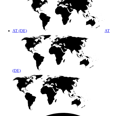
AT (DE)
AT
(DE)