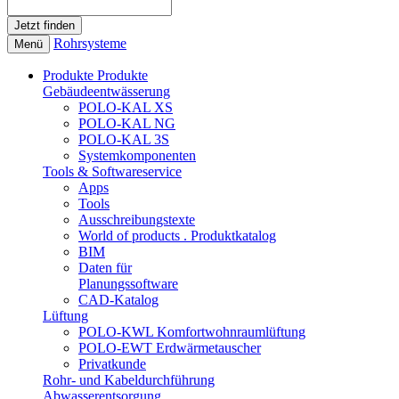
Rohrsysteme
Menü
Produkte
Produkte
Gebäudeentwässerung
POLO-KAL XS
POLO-KAL NG
POLO-KAL 3S
Systemkomponenten
Tools & Softwareservice
Apps
Tools
Ausschreibungstexte
World of products . Produktkatalog
BIM
Daten für
Planungssoftware
CAD-Katalog
Lüftung
POLO-KWL Komfortwohnraumlüftung
POLO-EWT Erdwärmetauscher
Privatkunde
Rohr- und Kabeldurchführung
Abwasserentsorgung