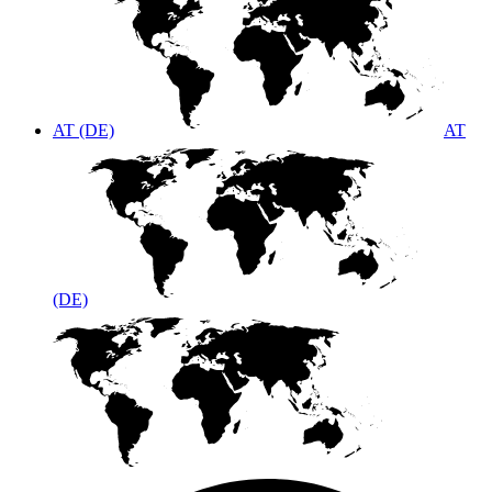
AT (DE)
AT
(DE)