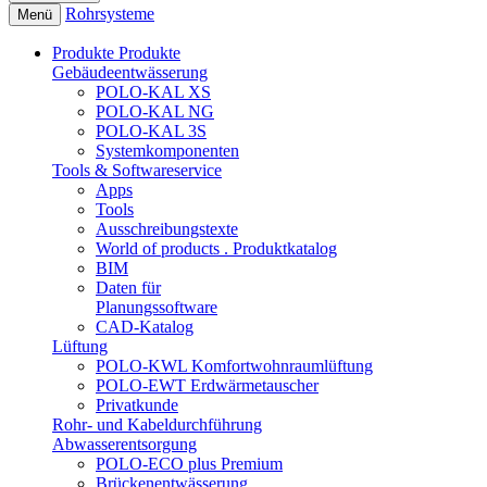
Rohrsysteme
Menü
Produkte
Produkte
Gebäudeentwässerung
POLO-KAL XS
POLO-KAL NG
POLO-KAL 3S
Systemkomponenten
Tools & Softwareservice
Apps
Tools
Ausschreibungstexte
World of products . Produktkatalog
BIM
Daten für
Planungssoftware
CAD-Katalog
Lüftung
POLO-KWL Komfortwohnraumlüftung
POLO-EWT Erdwärmetauscher
Privatkunde
Rohr- und Kabeldurchführung
Abwasserentsorgung
POLO-ECO plus Premium
Brückenentwässerung