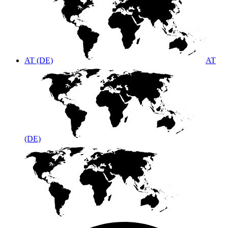
AT (DE)
AT
(DE)