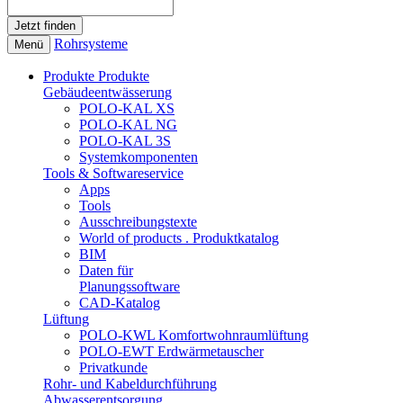
Rohrsysteme
Menü
Produkte
Produkte
Gebäudeentwässerung
POLO-KAL XS
POLO-KAL NG
POLO-KAL 3S
Systemkomponenten
Tools & Softwareservice
Apps
Tools
Ausschreibungstexte
World of products . Produktkatalog
BIM
Daten für
Planungssoftware
CAD-Katalog
Lüftung
POLO-KWL Komfortwohnraumlüftung
POLO-EWT Erdwärmetauscher
Privatkunde
Rohr- und Kabeldurchführung
Abwasserentsorgung