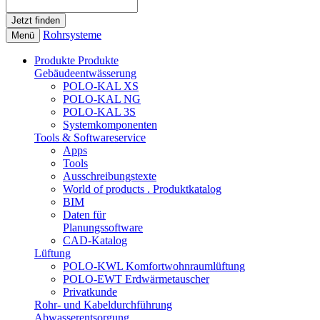
Rohrsysteme
Menü
Produkte
Produkte
Gebäudeentwässerung
POLO-KAL XS
POLO-KAL NG
POLO-KAL 3S
Systemkomponenten
Tools & Softwareservice
Apps
Tools
Ausschreibungstexte
World of products . Produktkatalog
BIM
Daten für
Planungssoftware
CAD-Katalog
Lüftung
POLO-KWL Komfortwohnraumlüftung
POLO-EWT Erdwärmetauscher
Privatkunde
Rohr- und Kabeldurchführung
Abwasserentsorgung