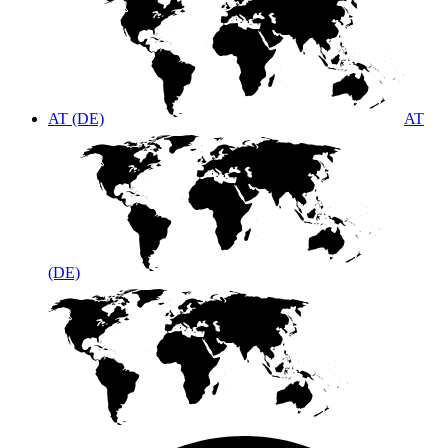
AT (DE)
AT
(DE)