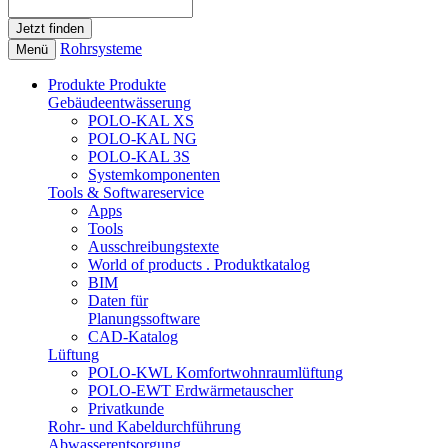
Rohrsysteme
Menü
Produkte
Produkte
Gebäudeentwässerung
POLO-KAL XS
POLO-KAL NG
POLO-KAL 3S
Systemkomponenten
Tools & Softwareservice
Apps
Tools
Ausschreibungstexte
World of products . Produktkatalog
BIM
Daten für
Planungssoftware
CAD-Katalog
Lüftung
POLO-KWL Komfortwohnraumlüftung
POLO-EWT Erdwärmetauscher
Privatkunde
Rohr- und Kabeldurchführung
Abwasserentsorgung