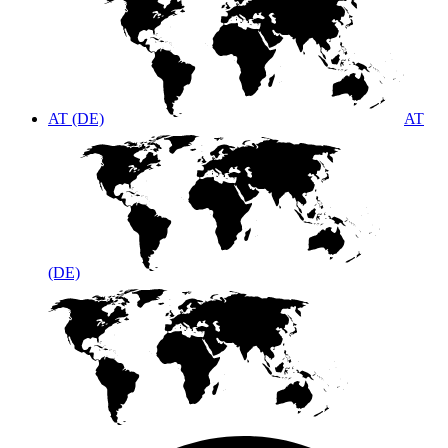
AT (DE)
AT
(DE)