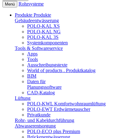
Rohrsysteme
Menü
Produkte
Produkte
Gebäudeentwässerung
POLO-KAL XS
POLO-KAL NG
POLO-KAL 3S
Systemkomponenten
Tools & Softwareservice
Apps
Tools
Ausschreibungstexte
World of products . Produktkatalog
BIM
Daten für
Planungssoftware
CAD-Katalog
Lüftung
POLO-KWL Komfortwohnraumlüftung
POLO-EWT Erdwärmetauscher
Privatkunde
Rohr- und Kabeldurchführung
Abwasserentsorgung
POLO-ECO plus Premium
Brückenentwässerung