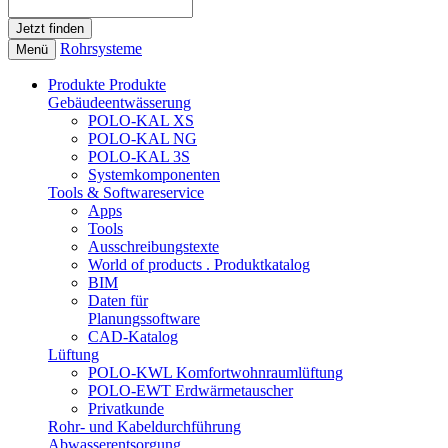
Rohrsysteme
Menü
Produkte
Produkte
Gebäudeentwässerung
POLO-KAL XS
POLO-KAL NG
POLO-KAL 3S
Systemkomponenten
Tools & Softwareservice
Apps
Tools
Ausschreibungstexte
World of products . Produktkatalog
BIM
Daten für
Planungssoftware
CAD-Katalog
Lüftung
POLO-KWL Komfortwohnraumlüftung
POLO-EWT Erdwärmetauscher
Privatkunde
Rohr- und Kabeldurchführung
Abwasserentsorgung