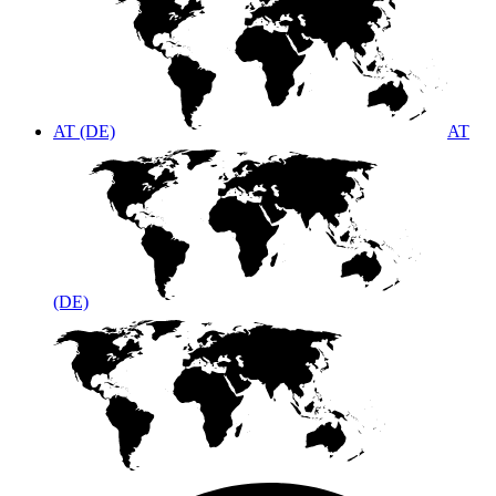
AT (DE)
AT
(DE)