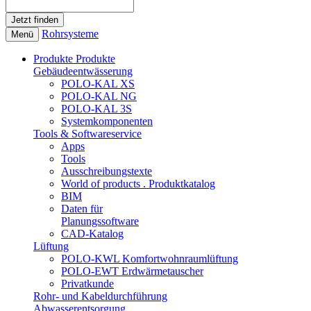
Rohrsysteme
Menü
Produkte
Produkte
Gebäudeentwässerung
POLO-KAL XS
POLO-KAL NG
POLO-KAL 3S
Systemkomponenten
Tools & Softwareservice
Apps
Tools
Ausschreibungstexte
World of products . Produktkatalog
BIM
Daten für
Planungssoftware
CAD-Katalog
Lüftung
POLO-KWL Komfortwohnraumlüftung
POLO-EWT Erdwärmetauscher
Privatkunde
Rohr- und Kabeldurchführung
Abwasserentsorgung