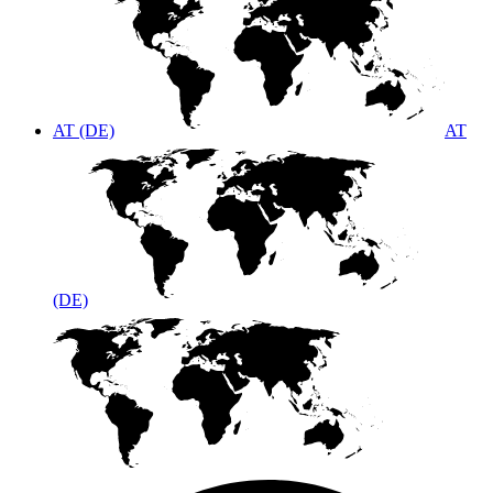
AT (DE)
AT
(DE)