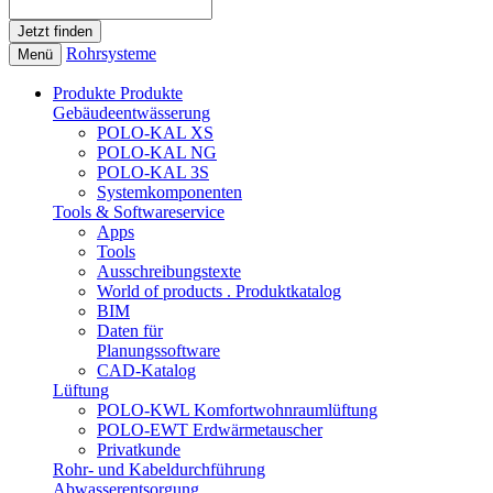
Rohrsysteme
Menü
Produkte
Produkte
Gebäudeentwässerung
POLO-KAL XS
POLO-KAL NG
POLO-KAL 3S
Systemkomponenten
Tools & Softwareservice
Apps
Tools
Ausschreibungstexte
World of products . Produktkatalog
BIM
Daten für
Planungssoftware
CAD-Katalog
Lüftung
POLO-KWL Komfortwohnraumlüftung
POLO-EWT Erdwärmetauscher
Privatkunde
Rohr- und Kabeldurchführung
Abwasserentsorgung