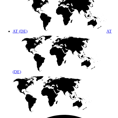
AT (DE)
AT
(DE)