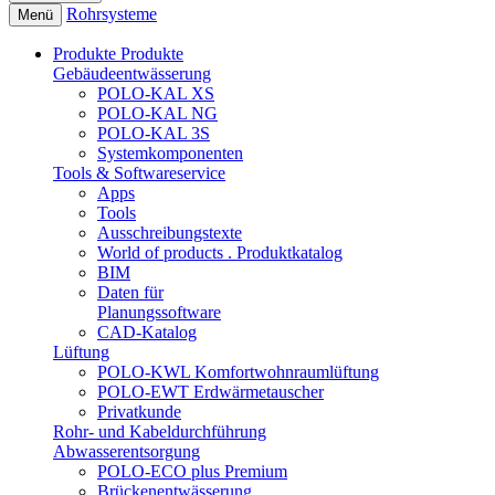
Rohrsysteme
Menü
Produkte
Produkte
Gebäudeentwässerung
POLO-KAL XS
POLO-KAL NG
POLO-KAL 3S
Systemkomponenten
Tools & Softwareservice
Apps
Tools
Ausschreibungstexte
World of products . Produktkatalog
BIM
Daten für
Planungssoftware
CAD-Katalog
Lüftung
POLO-KWL Komfortwohnraumlüftung
POLO-EWT Erdwärmetauscher
Privatkunde
Rohr- und Kabeldurchführung
Abwasserentsorgung
POLO-ECO plus Premium
Brückenentwässerung