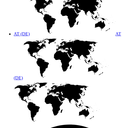
AT (DE)
AT
(DE)