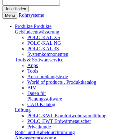
Rohrsysteme
Menü
Produkte
Produkte
Gebäudeentwässerung
POLO-KAL XS
POLO-KAL NG
POLO-KAL 3S
Systemkomponenten
Tools & Softwareservice
Apps
Tools
Ausschreibungstexte
World of products . Produktkatalog
BIM
Daten für
Planungssoftware
CAD-Katalog
Lüftung
POLO-KWL Komfortwohnraumlüftung
POLO-EWT Erdwärmetauscher
Privatkunde
Rohr- und Kabeldurchführung
Abwasserentsorgung