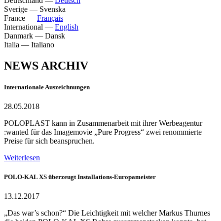
Deutschland
—
Deutsch
Sverige
—
Svenska
France
—
Français
International
—
English
Danmark
—
Dansk
Italia
—
Italiano
NEWS ARCHIV
Internationale Auszeichnungen
28.05.2018
POLOPLAST kann in Zusammenarbeit mit ihrer Werbeagentur
:wanted für das Imagemovie „Pure Progress“ zwei renommierte
Preise für sich beanspruchen.
Weiterlesen
POLO-KAL XS überzeugt Installations-Europameister
13.12.2017
„Das war’s schon?“ Die Leichtigkeit mit welcher Markus Thurnes