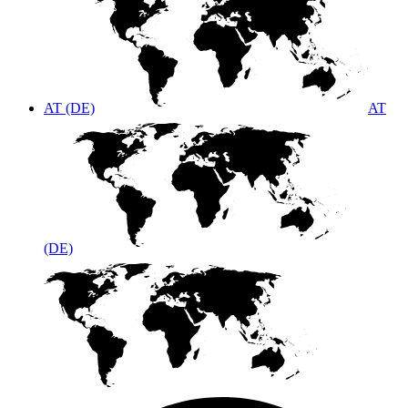
AT (DE)
AT
(DE)