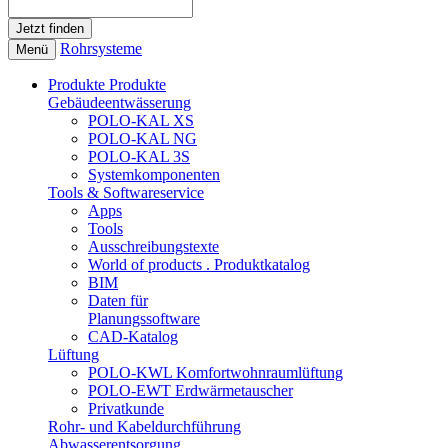
Rohrsysteme
Menü
Produkte
Produkte
Gebäudeentwässerung
POLO-KAL XS
POLO-KAL NG
POLO-KAL 3S
Systemkomponenten
Tools & Softwareservice
Apps
Tools
Ausschreibungstexte
World of products . Produktkatalog
BIM
Daten für
Planungssoftware
CAD-Katalog
Lüftung
POLO-KWL Komfortwohnraumlüftung
POLO-EWT Erdwärmetauscher
Privatkunde
Rohr- und Kabeldurchführung
Abwasserentsorgung