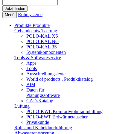
Rohrsysteme
Menü
Produkte
Produkte
Gebäudeentwässerung
POLO-KAL XS
POLO-KAL NG
POLO-KAL 3S
Systemkomponenten
Tools & Softwareservice
Apps
Tools
Ausschreibungstexte
World of products . Produktkatalog
BIM
Daten für
Planungssoftware
CAD-Katalog
Lüftung
POLO-KWL Komfortwohnraumlüftung
POLO-EWT Erdwärmetauscher
Privatkunde
Rohr- und Kabeldurchführung
Abwasserentsorgung