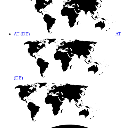
AT (DE)
AT
(DE)