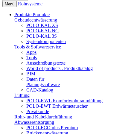
Rohrsysteme
Menü
Produkte
Produkte
Gebäudeentwässerung
POLO-KAL XS
POLO-KAL NG
POLO-KAL 3S
Systemkomponenten
Tools & Softwareservice
Apps
Tools
Ausschreibungstexte
World of products . Produktkatalog
BIM
Daten für
Planungssoftware
CAD-Katalog
Lüftung
POLO-KWL Komfortwohnraumlüftung
POLO-EWT Erdwärmetauscher
Privatkunde
Rohr- und Kabeldurchführung
Abwasserentsorgung
POLO-ECO plus Premium
Brückenentwässerung