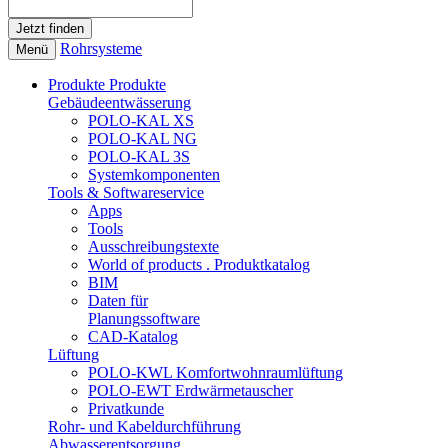
Rohrsysteme
Menü
Produkte
Produkte
Gebäudeentwässerung
POLO-KAL XS
POLO-KAL NG
POLO-KAL 3S
Systemkomponenten
Tools & Softwareservice
Apps
Tools
Ausschreibungstexte
World of products . Produktkatalog
BIM
Daten für
Planungssoftware
CAD-Katalog
Lüftung
POLO-KWL Komfortwohnraumlüftung
POLO-EWT Erdwärmetauscher
Privatkunde
Rohr- und Kabeldurchführung
Abwasserentsorgung