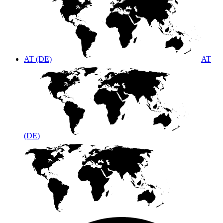
AT (DE)
AT
(DE)