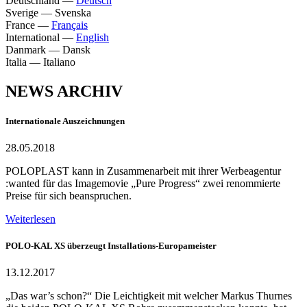
Deutschland
—
Deutsch
Sverige
—
Svenska
France
—
Français
International
—
English
Danmark
—
Dansk
Italia
—
Italiano
NEWS ARCHIV
Internationale Auszeichnungen
28.05.2018
POLOPLAST kann in Zusammenarbeit mit ihrer Werbeagentur
:wanted für das Imagemovie „Pure Progress“ zwei renommierte
Preise für sich beanspruchen.
Weiterlesen
POLO-KAL XS überzeugt Installations-Europameister
13.12.2017
„Das war’s schon?“ Die Leichtigkeit mit welcher Markus Thurnes