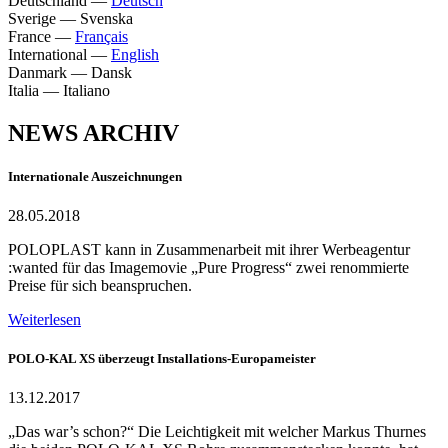
Deutschland
—
Deutsch
Sverige
—
Svenska
France
—
Français
International
—
English
Danmark
—
Dansk
Italia
—
Italiano
NEWS ARCHIV
Internationale Auszeichnungen
28.05.2018
POLOPLAST kann in Zusammenarbeit mit ihrer Werbeagentur
:wanted für das Imagemovie „Pure Progress“ zwei renommierte
Preise für sich beanspruchen.
Weiterlesen
POLO-KAL XS überzeugt Installations-Europameister
13.12.2017
„Das war’s schon?“ Die Leichtigkeit mit welcher Markus Thurnes