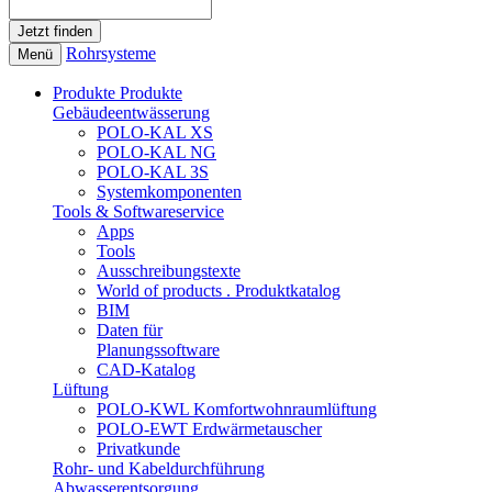
Rohrsysteme
Menü
Produkte
Produkte
Gebäudeentwässerung
POLO-KAL XS
POLO-KAL NG
POLO-KAL 3S
Systemkomponenten
Tools & Softwareservice
Apps
Tools
Ausschreibungstexte
World of products . Produktkatalog
BIM
Daten für
Planungssoftware
CAD-Katalog
Lüftung
POLO-KWL Komfortwohnraumlüftung
POLO-EWT Erdwärmetauscher
Privatkunde
Rohr- und Kabeldurchführung
Abwasserentsorgung