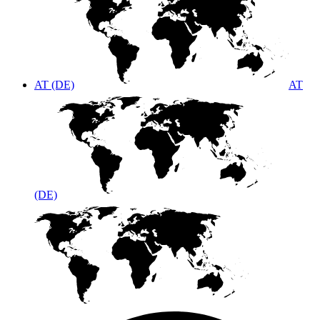
AT (DE)
AT
(DE)