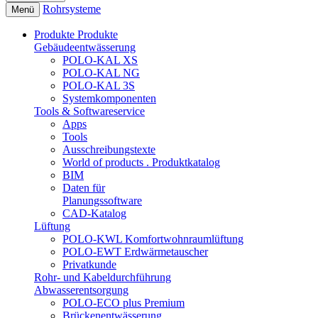
Rohrsysteme
Menü
Produkte
Produkte
Gebäudeentwässerung
POLO-KAL XS
POLO-KAL NG
POLO-KAL 3S
Systemkomponenten
Tools & Softwareservice
Apps
Tools
Ausschreibungstexte
World of products . Produktkatalog
BIM
Daten für
Planungssoftware
CAD-Katalog
Lüftung
POLO-KWL Komfortwohnraumlüftung
POLO-EWT Erdwärmetauscher
Privatkunde
Rohr- und Kabeldurchführung
Abwasserentsorgung
POLO-ECO plus Premium
Brückenentwässerung