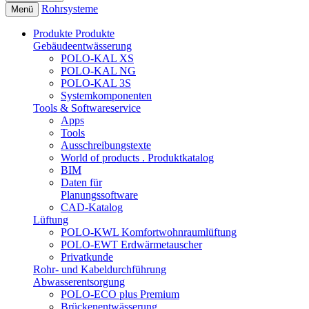
Rohrsysteme
Menü
Produkte
Produkte
Gebäudeentwässerung
POLO-KAL XS
POLO-KAL NG
POLO-KAL 3S
Systemkomponenten
Tools & Softwareservice
Apps
Tools
Ausschreibungstexte
World of products . Produktkatalog
BIM
Daten für
Planungssoftware
CAD-Katalog
Lüftung
POLO-KWL Komfortwohnraumlüftung
POLO-EWT Erdwärmetauscher
Privatkunde
Rohr- und Kabeldurchführung
Abwasserentsorgung
POLO-ECO plus Premium
Brückenentwässerung