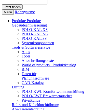
Rohrsysteme
Menü
Produkte
Produkte
Gebäudeentwässerung
POLO-KAL XS
POLO-KAL NG
POLO-KAL 3S
Systemkomponenten
Tools & Softwareservice
Apps
Tools
Ausschreibungstexte
World of products . Produktkatalog
BIM
Daten für
Planungssoftware
CAD-Katalog
Lüftung
POLO-KWL Komfortwohnraumlüftung
POLO-EWT Erdwärmetauscher
Privatkunde
Rohr- und Kabeldurchführung
Abwasserentsorgung