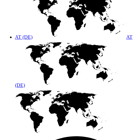
AT (DE)
AT
(DE)