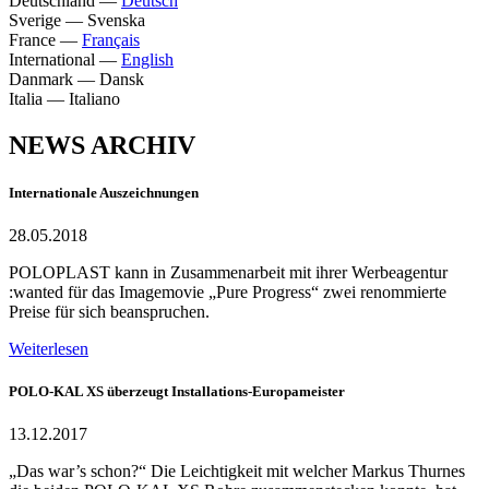
Deutschland
—
Deutsch
Sverige
—
Svenska
France
—
Français
International
—
English
Danmark
—
Dansk
Italia
—
Italiano
NEWS ARCHIV
Internationale Auszeichnungen
28.05.2018
POLOPLAST kann in Zusammenarbeit mit ihrer Werbeagentur
:wanted für das Imagemovie „Pure Progress“ zwei renommierte
Preise für sich beanspruchen.
Weiterlesen
POLO-KAL XS überzeugt Installations-Europameister
13.12.2017
„Das war’s schon?“ Die Leichtigkeit mit welcher Markus Thurnes