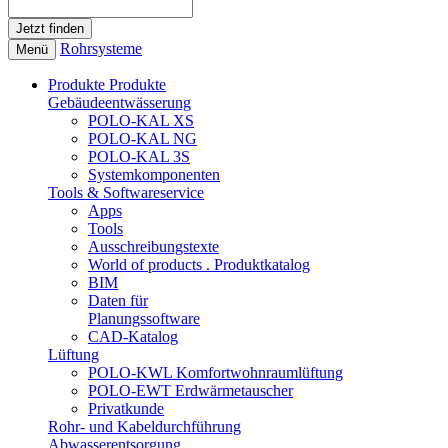
Rohrsysteme
Menü
Produkte
Produkte
Gebäudeentwässerung
POLO-KAL XS
POLO-KAL NG
POLO-KAL 3S
Systemkomponenten
Tools & Softwareservice
Apps
Tools
Ausschreibungstexte
World of products . Produktkatalog
BIM
Daten für
Planungssoftware
CAD-Katalog
Lüftung
POLO-KWL Komfortwohnraumlüftung
POLO-EWT Erdwärmetauscher
Privatkunde
Rohr- und Kabeldurchführung
Abwasserentsorgung