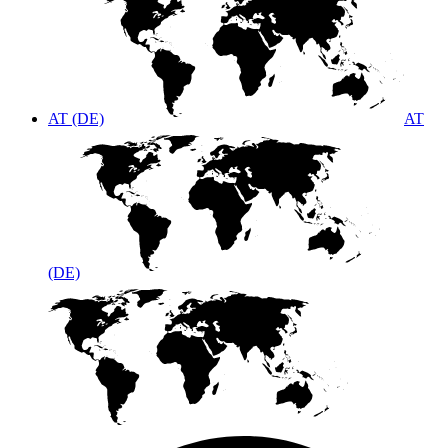
AT (DE)
AT
(DE)