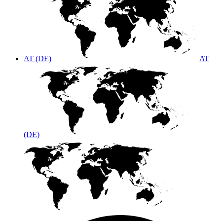
AT (DE)
AT
(DE)