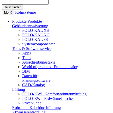
Rohrsysteme
Menü
Produkte
Produkte
Gebäudeentwässerung
POLO-KAL XS
POLO-KAL NG
POLO-KAL 3S
Systemkomponenten
Tools & Softwareservice
Apps
Tools
Ausschreibungstexte
World of products . Produktkatalog
BIM
Daten für
Planungssoftware
CAD-Katalog
Lüftung
POLO-KWL Komfortwohnraumlüftung
POLO-EWT Erdwärmetauscher
Privatkunde
Rohr- und Kabeldurchführung
Abwasserentsorgung