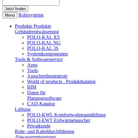
Rohrsysteme
Menü
Produkte
Produkte
Gebäudeentwässerung
POLO-KAL XS
POLO-KAL NG
POLO-KAL 3S
Systemkomponenten
Tools & Softwareservice
Apps
Tools
Ausschreibungstexte
World of products . Produktkatalog
BIM
Daten für
Planungssoftware
CAD-Katalog
Lüftung
POLO-KWL Komfortwohnraumlüftung
POLO-EWT Erdwärmetauscher
Privatkunde
Rohr- und Kabeldurchführung
Abwasserentsorgung