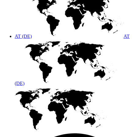
AT (DE)
AT
(DE)