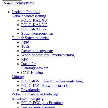
Rohrsysteme
Menü
Produkte
Produkte
Gebäudeentwässerung
POLO-KAL XS
POLO-KAL NG
POLO-KAL 3S
Systemkomponenten
Tools & Softwareservice
Apps
Tools
Ausschreibungstexte
World of products . Produktkatalog
BIM
Daten für
Planungssoftware
CAD-Katalog
Lüftung
POLO-KWL Komfortwohnraumlüftung
POLO-EWT Erdwärmetauscher
Privatkunde
Rohr- und Kabeldurchführung
Abwasserentsorgung
POLO-ECO plus Premium
Brückenentwässerung