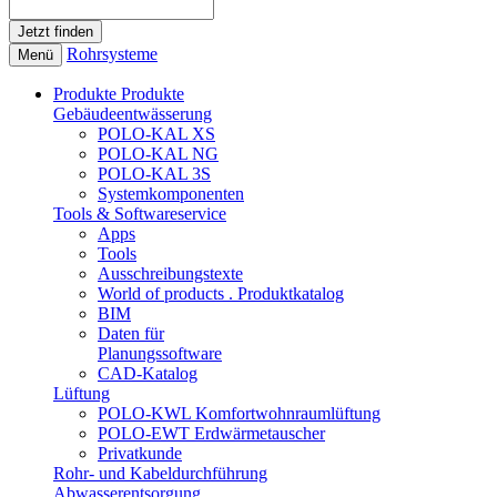
Rohrsysteme
Menü
Produkte
Produkte
Gebäudeentwässerung
POLO-KAL XS
POLO-KAL NG
POLO-KAL 3S
Systemkomponenten
Tools & Softwareservice
Apps
Tools
Ausschreibungstexte
World of products . Produktkatalog
BIM
Daten für
Planungssoftware
CAD-Katalog
Lüftung
POLO-KWL Komfortwohnraumlüftung
POLO-EWT Erdwärmetauscher
Privatkunde
Rohr- und Kabeldurchführung
Abwasserentsorgung