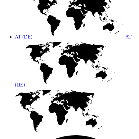
AT (DE)
AT
(DE)