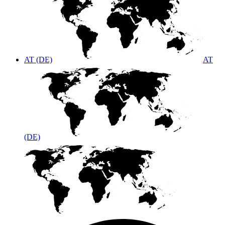
AT (DE)
AT
(DE)