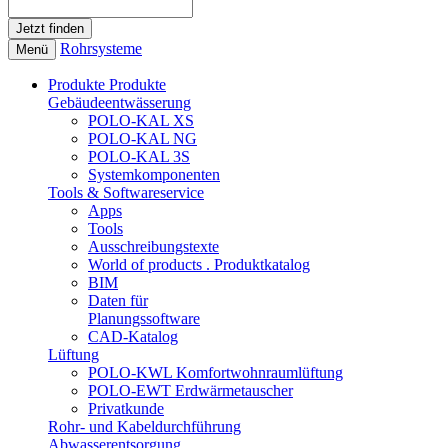
Rohrsysteme
Menü
Produkte
Produkte
Gebäudeentwässerung
POLO-KAL XS
POLO-KAL NG
POLO-KAL 3S
Systemkomponenten
Tools & Softwareservice
Apps
Tools
Ausschreibungstexte
World of products . Produktkatalog
BIM
Daten für
Planungssoftware
CAD-Katalog
Lüftung
POLO-KWL Komfortwohnraumlüftung
POLO-EWT Erdwärmetauscher
Privatkunde
Rohr- und Kabeldurchführung
Abwasserentsorgung