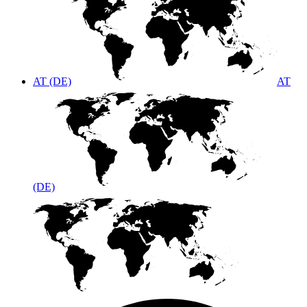
AT (DE)
AT
(DE)