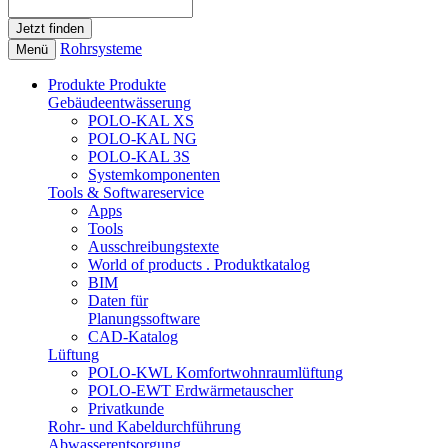
Rohrsysteme
Menü
Produkte
Produkte
Gebäudeentwässerung
POLO-KAL XS
POLO-KAL NG
POLO-KAL 3S
Systemkomponenten
Tools & Softwareservice
Apps
Tools
Ausschreibungstexte
World of products . Produktkatalog
BIM
Daten für
Planungssoftware
CAD-Katalog
Lüftung
POLO-KWL Komfortwohnraumlüftung
POLO-EWT Erdwärmetauscher
Privatkunde
Rohr- und Kabeldurchführung
Abwasserentsorgung