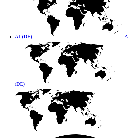
AT (DE)
AT
(DE)