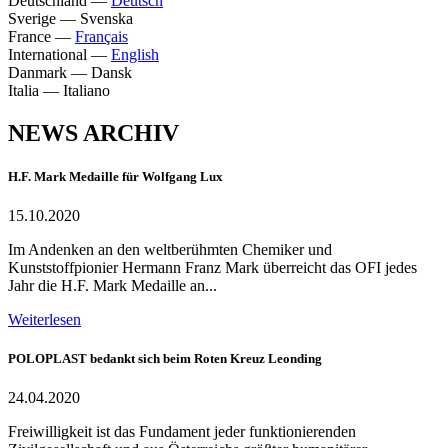
Deutschland
—
Deutsch
Sverige
—
Svenska
France
—
Français
International
—
English
Danmark
—
Dansk
Italia
—
Italiano
NEWS ARCHIV
H.F. Mark Medaille für Wolfgang Lux
15.10.2020
Im Andenken an den weltberühmten Chemiker und
Kunststoffpionier Hermann Franz Mark überreicht das OFI jedes
Jahr die H.F. Mark Medaille an...
Weiterlesen
POLOPLAST bedankt sich beim Roten Kreuz Leonding
24.04.2020
Freiwilligkeit ist das Fundament jeder funktionierenden