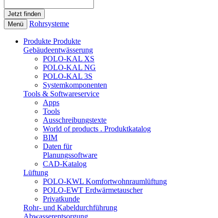
Rohrsysteme
Menü
Produkte
Produkte
Gebäudeentwässerung
POLO-KAL XS
POLO-KAL NG
POLO-KAL 3S
Systemkomponenten
Tools & Softwareservice
Apps
Tools
Ausschreibungstexte
World of products . Produktkatalog
BIM
Daten für
Planungssoftware
CAD-Katalog
Lüftung
POLO-KWL Komfortwohnraumlüftung
POLO-EWT Erdwärmetauscher
Privatkunde
Rohr- und Kabeldurchführung
Abwasserentsorgung