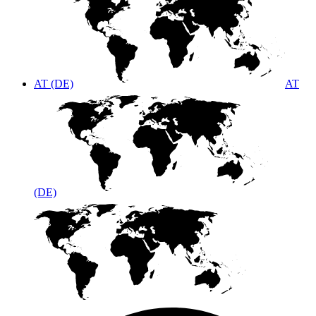
AT (DE)
AT
(DE)