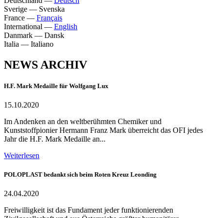
Deutschland
—
Deutsch
Sverige
—
Svenska
France
—
Français
International
—
English
Danmark
—
Dansk
Italia
—
Italiano
NEWS ARCHIV
H.F. Mark Medaille für Wolfgang Lux
15.10.2020
Im Andenken an den weltberühmten Chemiker und
Kunststoffpionier Hermann Franz Mark überreicht das OFI jedes
Jahr die H.F. Mark Medaille an...
Weiterlesen
POLOPLAST bedankt sich beim Roten Kreuz Leonding
24.04.2020
Freiwilligkeit ist das Fundament jeder funktionierenden