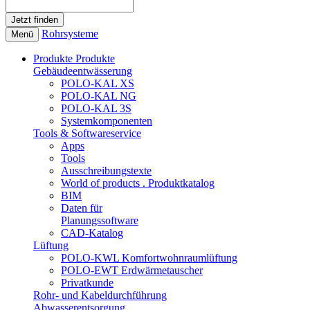
Rohrsysteme
Menü
Produkte
Produkte
Gebäudeentwässerung
POLO-KAL XS
POLO-KAL NG
POLO-KAL 3S
Systemkomponenten
Tools & Softwareservice
Apps
Tools
Ausschreibungstexte
World of products . Produktkatalog
BIM
Daten für
Planungssoftware
CAD-Katalog
Lüftung
POLO-KWL Komfortwohnraumlüftung
POLO-EWT Erdwärmetauscher
Privatkunde
Rohr- und Kabeldurchführung
Abwasserentsorgung